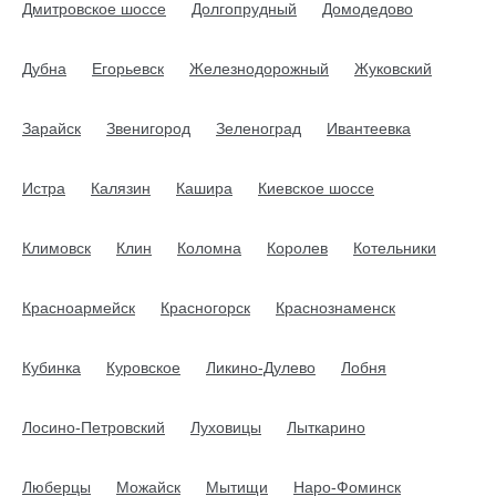
Дмитровское шоссе
Долгопрудный
Домодедово
Дубна
Егорьевск
Железнодорожный
Жуковский
Зарайск
Звенигород
Зеленоград
Ивантеевка
Истра
Калязин
Кашира
Киевское шоссе
Климовск
Клин
Коломна
Королев
Котельники
Красноармейск
Красногорск
Краснознаменск
Кубинка
Куровское
Ликино-Дулево
Лобня
Лосино-Петровский
Луховицы
Лыткарино
Люберцы
Можайск
Мытищи
Наро-Фоминск