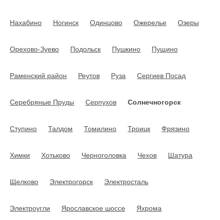
Нахабино
Ногинск
Одинцово
Ожерелье
Озеры
Орехово-Зуево
Подольск
Пушкино
Пущино
Раменский район
Реутов
Руза
Сергиев Посад
Серебряные Пруды
Серпухов
Солнечногорск
Ступино
Талдом
Томилино
Троицк
Фрязино
Химки
Хотьково
Черноголовка
Чехов
Шатура
Щелково
Электрогорск
Электросталь
Электроугли
Ярославское шоссе
Яхрома