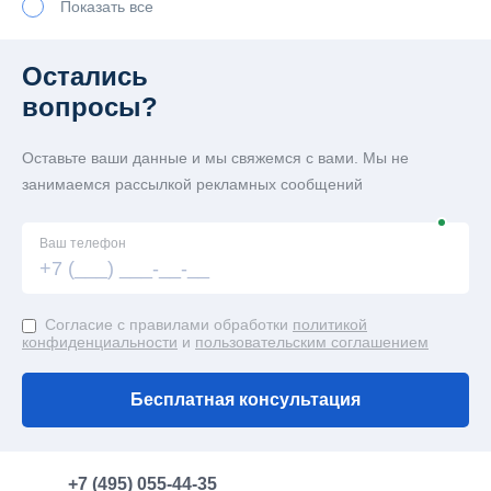
Показать все
Модульные штабы строительства
Остались
Сантехнические модули
вопросы?
Душевой блок-контейнер
Оставьте ваши данные и мы свяжемся с вами. Мы не
Сантехнические блок-контейнеры под туалет
занимаемся рассылкой рекламных сообщений
Евробытовки
Ваш телефон
Евробытовки офисные
Согласие с правилами обработки
политикой
конфиденциальности
и
пользовательским соглашением
Пост охраны
Модульные лаборатории
Бесплатная консультация
Торговые блок-контейнеры
+7 (495) 055-44-35