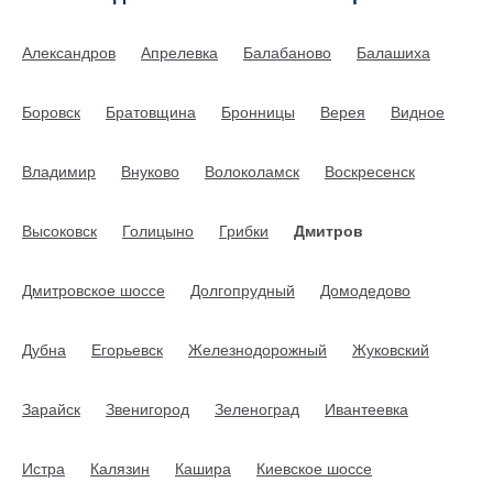
Александров
Апрелевка
Балабаново
Балашиха
Боровск
Братовщина
Бронницы
Верея
Видное
Владимир
Внуково
Волоколамск
Воскресенск
Высоковск
Голицыно
Грибки
Дмитров
Дмитровское шоссе
Долгопрудный
Домодедово
Дубна
Егорьевск
Железнодорожный
Жуковский
Зарайск
Звенигород
Зеленоград
Ивантеевка
Истра
Калязин
Кашира
Киевское шоссе