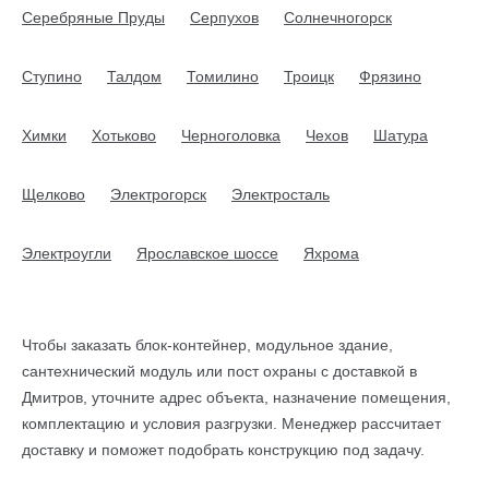
Серебряные Пруды
Серпухов
Солнечногорск
Ступино
Талдом
Томилино
Троицк
Фрязино
Химки
Хотьково
Черноголовка
Чехов
Шатура
Щелково
Электрогорск
Электросталь
Электроугли
Ярославское шоссе
Яхрома
Чтобы заказать блок-контейнер, модульное здание,
сантехнический модуль или пост охраны с доставкой в
Дмитров, уточните адрес объекта, назначение помещения,
комплектацию и условия разгрузки. Менеджер рассчитает
доставку и поможет подобрать конструкцию под задачу.