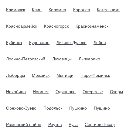
Климовск
Клин
Коломна
Королев
Котельники
Красноармейск
Красногорск
Краснознаменск
Кубинка
Куровское
Ликино-Дулево
Лобня
Лосино-Петровский
Луховицы
Лыткарино
Люберцы
Можайск
Мытищи
Наро-Фоминск
Нахабино
Ногинск
Одинцово
Ожерелье
Озеры
Орехово-Зуево
Подольск
Пушкино
Пущино
Раменский район
Реутов
Руза
Сергиев Посад