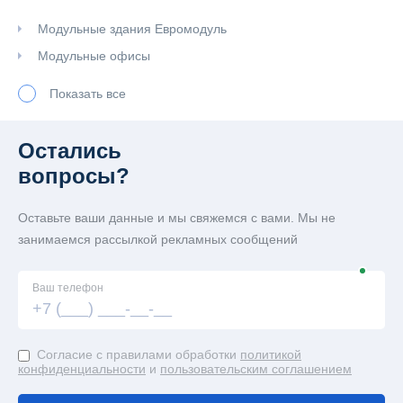
Модульные здания Евромодуль
Модульные офисы
Модульные здания из сэндвич-панелей
Показать все
Модульные штабы строительства
Остались
Сантехнические модули
вопросы?
Душевой блок-контейнер
Оставьте ваши данные и мы свяжемся с вами. Мы не
Сантехнические блок-контейнеры под туалет
занимаемся рассылкой рекламных сообщений
Евробытовки
Ваш телефон
Евробытовки офисные
Согласие с правилами обработки
политикой
конфиденциальности
и
пользовательским соглашением
Пост охраны