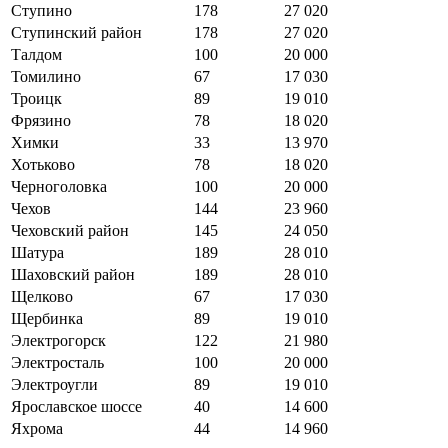
Ступино
178
27 020
Ступинский район
178
27 020
Талдом
100
20 000
Томилино
67
17 030
Троицк
89
19 010
Фрязино
78
18 020
Химки
33
13 970
Хотьково
78
18 020
Черноголовка
100
20 000
Чехов
144
23 960
Чеховский район
145
24 050
Шатура
189
28 010
Шаховский район
189
28 010
Щелково
67
17 030
Щербинка
89
19 010
Электрогорск
122
21 980
Электросталь
100
20 000
Электроугли
89
19 010
Ярославское шоссе
40
14 600
Яхрома
44
14 960