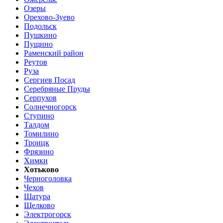
Озеры
Орехово-Зуево
Подольск
Пушкино
Пущино
Раменский район
Реутов
Руза
Сергиев Посад
Серебряные Пруды
Серпухов
Солнечногорск
Ступино
Талдом
Томилино
Троицк
Фрязино
Химки
Хотьково
Черноголовка
Чехов
Шатура
Щелково
Электрогорск