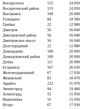
Воскресенск
155
24 950
Воскресенский район
155
24 950
Высоковск
100
20 000
Голицыно
84
18 560
Грибки
22
12 980
Дмитров
56
16 040
Дмитровский район
56
16 040
Дмитровское шоссе
56
16 040
Долгопрудный
22
12 980
Домодедово
100
20 000
Домодедовский район
100
20 000
Дубна
111
20 990
Егорьевск
167
26 030
Железнодорожный
67
17 030
Жуковский
83
18 470
Зарайск
223
31 070
Звенигород
94
19 460
Зеленоград
55
15 950
Ивантеевка
55
15 950
Истра
67
17 030