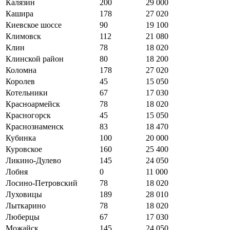
Калязин
200
29 000
Кашира
178
27 020
Киевское шоссе
90
19 100
Климовск
112
21 080
Клин
78
18 020
Клинской район
80
18 200
Коломна
178
27 020
Королев
45
15 050
Котельники
67
17 030
Красноармейск
78
18 020
Красногорск
45
15 050
Краснознаменск
83
18 470
Кубинка
100
20 000
Куровское
160
25 400
Ликино-Дулево
145
24 050
Лобня
0
11 000
Лосино-Петровский
78
18 020
Луховицы
189
28 010
Лыткарино
78
18 020
Люберцы
67
17 030
Можайск
145
24 050