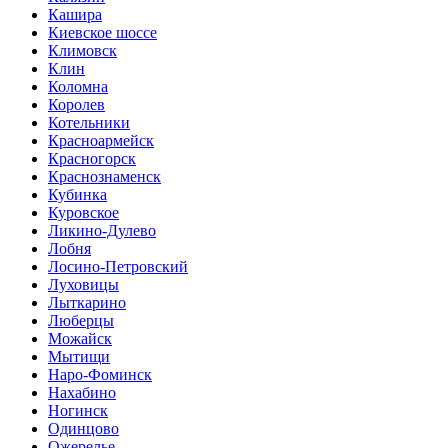
Кашира
Киевское шоссе
Климовск
Клин
Коломна
Королев
Котельники
Красноармейск
Красногорск
Краснознаменск
Кубинка
Куровское
Ликино-Дулево
Лобня
Лосино-Петровский
Луховицы
Лыткарино
Люберцы
Можайск
Мытищи
Наро-Фоминск
Нахабино
Ногинск
Одинцово
Ожерелье