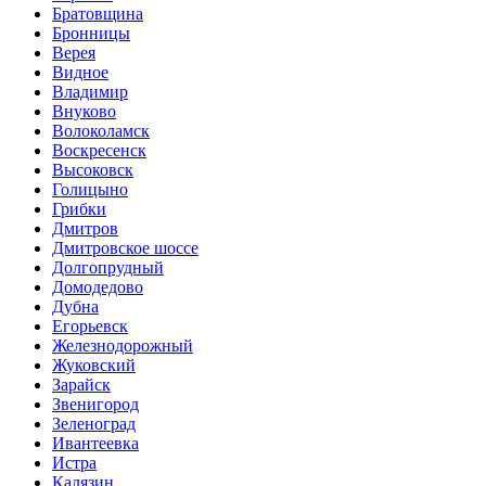
Братовщина
Бронницы
Верея
Видное
Владимир
Внуково
Волоколамск
Воскресенск
Высоковск
Голицыно
Грибки
Дмитров
Дмитровское шоссе
Долгопрудный
Домодедово
Дубна
Егорьевск
Железнодорожный
Жуковский
Зарайск
Звенигород
Зеленоград
Ивантеевка
Истра
Калязин