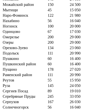
Можайский район
150
24 500
Мытищи
45
15 050
Наро-Фоминск
122
21 980
Нахабино
56
16 040
Ногинск
100
20 000
Одинцово
67
17 030
Ожерелье
200
29 000
Озеры
200
29 000
Орехово-Зуево
134
23 060
Подольск
111
20 990
Пушкино
60
16 400
Пушкинский район
60
16 400
Пущино
178
27 020
Раменский район
111
20 990
Реутов
55
15 950
Руза
145
24 050
Сергиев Посад
89
19 010
Серебряные Пруды
245
33 050
Серпухов
167
26 030
Солнечногорск
56
16 040