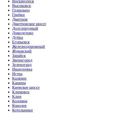
Воскресенск
Высоковск
Голицыно
Грибки
Дмитров
Дмитровское шоссе
Долгопрудный
Домодедово
Дубна
Егорьевск
Железнодорожный
Жуковский
Зарайск
Звенигород
Зеленоград
Ивантеевка
Истра
Калязин
Кашира
Киевское шоссе
Климовск
Клин
Коломна
Королев
Котельники