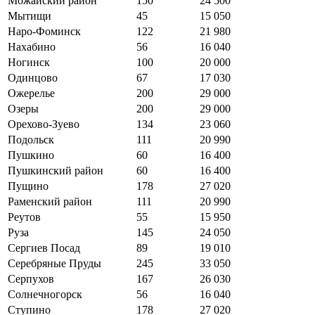
Можайский район
150
24 500
Мытищи
45
15 050
Наро-Фоминск
122
21 980
Нахабино
56
16 040
Ногинск
100
20 000
Одинцово
67
17 030
Ожерелье
200
29 000
Озеры
200
29 000
Орехово-Зуево
134
23 060
Подольск
111
20 990
Пушкино
60
16 400
Пушкинский район
60
16 400
Пущино
178
27 020
Раменский район
111
20 990
Реутов
55
15 950
Руза
145
24 050
Сергиев Посад
89
19 010
Серебряные Пруды
245
33 050
Серпухов
167
26 030
Солнечногорск
56
16 040
Ступино
178
27 020