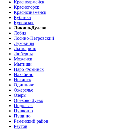
Красноармейск
Красногорск
Краснознаменск
Кубинка
Куровское
Ликино-Дулево
Лобня
Лосино-Петровский
Луховицы
Лыткарино
Люберцы
Можайск
Мытищи
Наро-Фоминск
Нахабино
Ногинск
Одинцово
Ожерелье
Озеры
Орехово-Зуево
Подольск
Пушкино
Пущино
Раменский район
Реутов