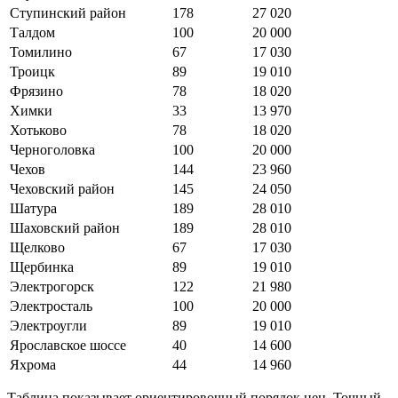
Ступинский район
178
27 020
Талдом
100
20 000
Томилино
67
17 030
Троицк
89
19 010
Фрязино
78
18 020
Химки
33
13 970
Хотьково
78
18 020
Черноголовка
100
20 000
Чехов
144
23 960
Чеховский район
145
24 050
Шатура
189
28 010
Шаховский район
189
28 010
Щелково
67
17 030
Щербинка
89
19 010
Электрогорск
122
21 980
Электросталь
100
20 000
Электроугли
89
19 010
Ярославское шоссе
40
14 600
Яхрома
44
14 960
Таблица показывает ориентировочный порядок цен. Точный