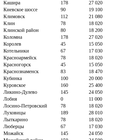
Кашира
178
27 020
Киевское шоссе
90
19 100
Климовск
112
21 080
Клин
78
18 020
Клинской район
80
18 200
Коломна
178
27 020
Королев
45
15 050
Котельники
67
17 030
Красноармейск
78
18 020
Красногорск
45
15 050
Краснознаменск
83
18 470
Кубинка
100
20 000
Куровское
160
25 400
Ликино-Дулево
145
24 050
Лобня
0
11 000
Лосино-Петровский
78
18 020
Луховицы
189
28 010
Лыткарино
78
18 020
Люберцы
67
17 030
Можайск
145
24 050