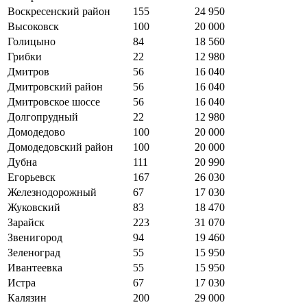
Воскресенский район
155
24 950
Высоковск
100
20 000
Голицыно
84
18 560
Грибки
22
12 980
Дмитров
56
16 040
Дмитровский район
56
16 040
Дмитровское шоссе
56
16 040
Долгопрудный
22
12 980
Домодедово
100
20 000
Домодедовский район
100
20 000
Дубна
111
20 990
Егорьевск
167
26 030
Железнодорожный
67
17 030
Жуковский
83
18 470
Зарайск
223
31 070
Звенигород
94
19 460
Зеленоград
55
15 950
Ивантеевка
55
15 950
Истра
67
17 030
Калязин
200
29 000