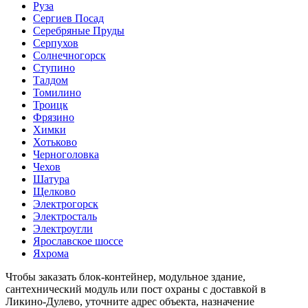
Руза
Сергиев Посад
Серебряные Пруды
Серпухов
Солнечногорск
Ступино
Талдом
Томилино
Троицк
Фрязино
Химки
Хотьково
Черноголовка
Чехов
Шатура
Щелково
Электрогорск
Электросталь
Электроугли
Ярославское шоссе
Яхрома
Чтобы заказать блок-контейнер, модульное здание,
сантехнический модуль или пост охраны с доставкой в
Ликино-Дулево, уточните адрес объекта, назначение