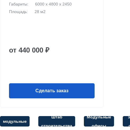
Габариты:
6000 х 4800 х 2450
Площадь:
28 м2
от 440 000 ₽
Сделать заказ
М
Все
Штаб
Модульные
модульные
строительства
офисы