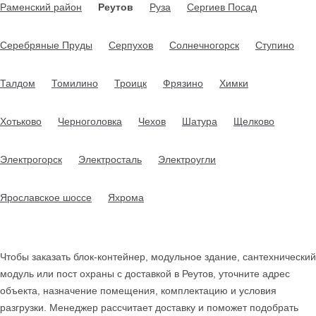
Раменский район
Реутов
Руза
Сергиев Посад
Серебряные Пруды
Серпухов
Солнечногорск
Ступино
Талдом
Томилино
Троицк
Фрязино
Химки
Хотьково
Черноголовка
Чехов
Шатура
Щелково
Электрогорск
Электросталь
Электроугли
Ярославское шоссе
Яхрома
Чтобы заказать блок-контейнер, модульное здание, сантехнический
модуль или пост охраны с доставкой в Реутов, уточните адрес
объекта, назначение помещения, комплектацию и условия
разгрузки. Менеджер рассчитает доставку и поможет подобрать