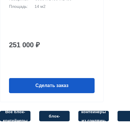
Площадь:
14 м2
251 000 ₽
Сделать заказ
Блок-
Офисные
Стр
Все блок-
контейнеры
блок-
контейнеры
из сэндвич-
контейнеры
ко
панелей