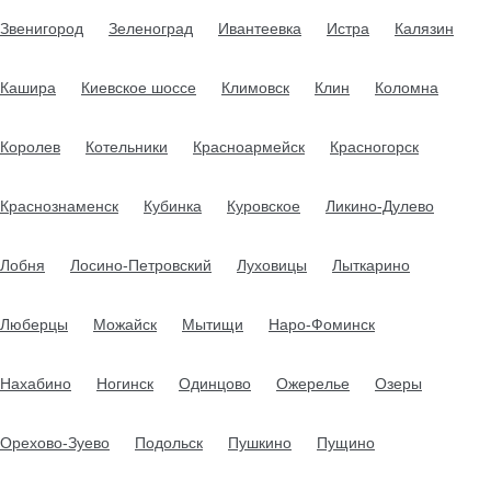
Звенигород
Зеленоград
Ивантеевка
Истра
Калязин
Кашира
Киевское шоссе
Климовск
Клин
Коломна
Королев
Котельники
Красноармейск
Красногорск
Краснознаменск
Кубинка
Куровское
Ликино-Дулево
Лобня
Лосино-Петровский
Луховицы
Лыткарино
Люберцы
Можайск
Мытищи
Наро-Фоминск
Нахабино
Ногинск
Одинцово
Ожерелье
Озеры
Орехово-Зуево
Подольск
Пушкино
Пущино