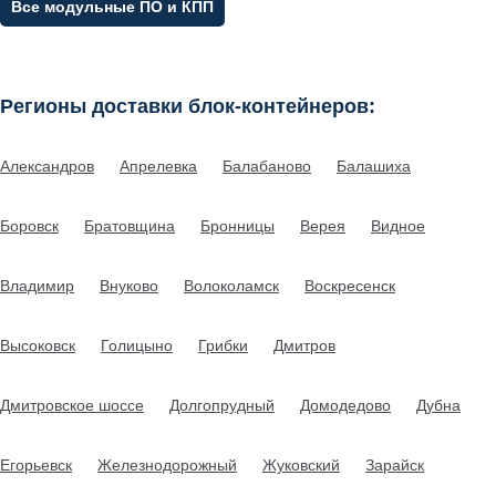
Все модульные ПО и КПП
Регионы доставки блок-контейнеров:
Александров
Апрелевка
Балабаново
Балашиха
Боровск
Братовщина
Бронницы
Верея
Видное
Владимир
Внуково
Волоколамск
Воскресенск
Высоковск
Голицыно
Грибки
Дмитров
Дмитровское шоссе
Долгопрудный
Домодедово
Дубна
Егорьевск
Железнодорожный
Жуковский
Зарайск