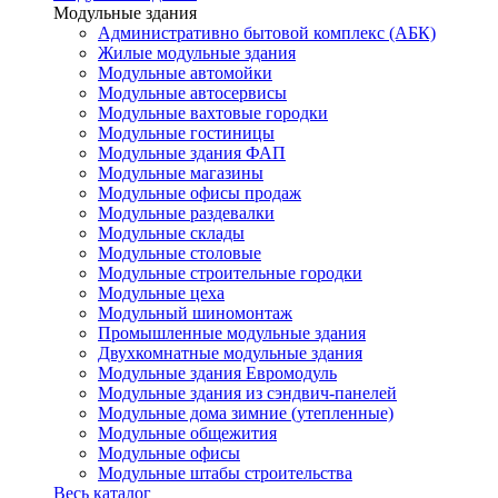
Модульные здания
Административно бытовой комплекс (АБК)
Жилые модульные здания
Модульные автомойки
Модульные автосервисы
Модульные вахтовые городки
Модульные гостиницы
Модульные здания ФАП
Модульные магазины
Модульные офисы продаж
Модульные раздевалки
Модульные склады
Модульные столовые
Модульные строительные городки
Модульные цеха
Модульный шиномонтаж
Промышленные модульные здания
Двухкомнатные модульные здания
Модульные здания Евромодуль
Модульные здания из сэндвич-панелей
Модульные дома зимние (утепленные)
Модульные общежития
Модульные офисы
Модульные штабы строительства
Весь каталог