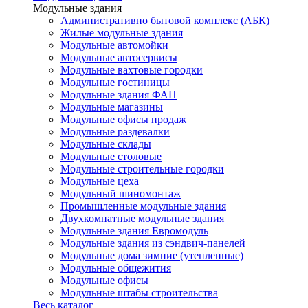
Модульные здания
Административно бытовой комплекс (АБК)
Жилые модульные здания
Модульные автомойки
Модульные автосервисы
Модульные вахтовые городки
Модульные гостиницы
Модульные здания ФАП
Модульные магазины
Модульные офисы продаж
Модульные раздевалки
Модульные склады
Модульные столовые
Модульные строительные городки
Модульные цеха
Модульный шиномонтаж
Промышленные модульные здания
Двухкомнатные модульные здания
Модульные здания Евромодуль
Модульные здания из сэндвич-панелей
Модульные дома зимние (утепленные)
Модульные общежития
Модульные офисы
Модульные штабы строительства
Весь каталог