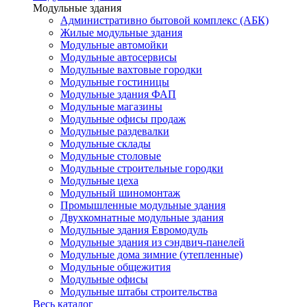
Модульные здания
Административно бытовой комплекс (АБК)
Жилые модульные здания
Модульные автомойки
Модульные автосервисы
Модульные вахтовые городки
Модульные гостиницы
Модульные здания ФАП
Модульные магазины
Модульные офисы продаж
Модульные раздевалки
Модульные склады
Модульные столовые
Модульные строительные городки
Модульные цеха
Модульный шиномонтаж
Промышленные модульные здания
Двухкомнатные модульные здания
Модульные здания Евромодуль
Модульные здания из сэндвич-панелей
Модульные дома зимние (утепленные)
Модульные общежития
Модульные офисы
Модульные штабы строительства
Весь каталог