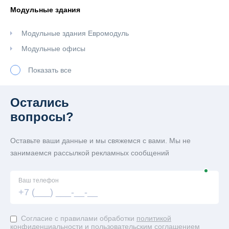
Модульные здания
Модульные здания Евромодуль
Модульные офисы
Модульные здания из сэндвич-панелей
Показать все
Модульные штабы строительства
Остались
Сантехнические модули
вопросы?
Душевой блок-контейнер
Оставьте ваши данные и мы свяжемся с вами. Мы не
Сантехнические блок-контейнеры под туалет
занимаемся рассылкой рекламных сообщений
Евробытовки
Ваш телефон
Евробытовки офисные
Согласие с правилами обработки
политикой
конфиденциальности
и
пользовательским соглашением