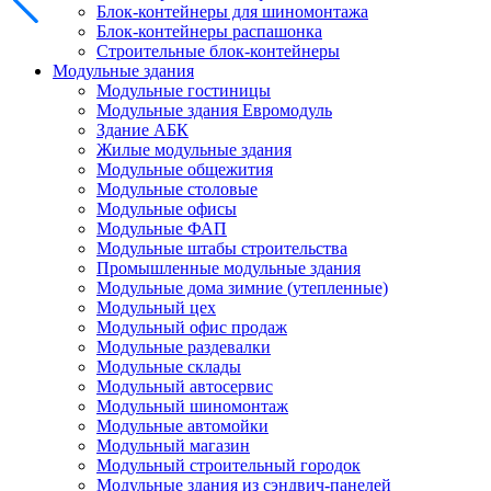
Блок-контейнеры для шиномонтажа
Блок-контейнеры распашонка
Строительные блок-контейнеры
Модульные здания
Модульные гостиницы
Модульные здания Евромодуль
Здание АБК
Жилые модульные здания
Модульные общежития
Модульные столовые
Модульные офисы
Модульные ФАП
Модульные штабы строительства
Промышленные модульные здания
Модульные дома зимние (утепленные)
Модульный цех
Модульный офис продаж
Модульные раздевалки
Модульные склады
Модульный автосервис
Модульный шиномонтаж
Модульные автомойки
Модульный магазин
Модульный строительный городок
Модульные здания из сэндвич-панелей