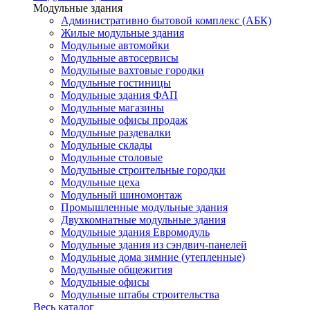
Модульные здания
Административно бытовой комплекс (АБК)
Жилые модульные здания
Модульные автомойки
Модульные автосервисы
Модульные вахтовые городки
Модульные гостиницы
Модульные здания ФАП
Модульные магазины
Модульные офисы продаж
Модульные раздевалки
Модульные склады
Модульные столовые
Модульные строительные городки
Модульные цеха
Модульный шиномонтаж
Промышленные модульные здания
Двухкомнатные модульные здания
Модульные здания Евромодуль
Модульные здания из сэндвич-панелей
Модульные дома зимние (утепленные)
Модульные общежития
Модульные офисы
Модульные штабы строительства
Весь каталог