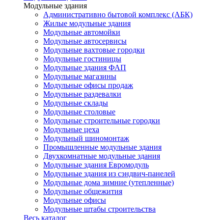
Модульные здания
Административно бытовой комплекс (АБК)
Жилые модульные здания
Модульные автомойки
Модульные автосервисы
Модульные вахтовые городки
Модульные гостиницы
Модульные здания ФАП
Модульные магазины
Модульные офисы продаж
Модульные раздевалки
Модульные склады
Модульные столовые
Модульные строительные городки
Модульные цеха
Модульный шиномонтаж
Промышленные модульные здания
Двухкомнатные модульные здания
Модульные здания Евромодуль
Модульные здания из сэндвич-панелей
Модульные дома зимние (утепленные)
Модульные общежития
Модульные офисы
Модульные штабы строительства
Весь каталог