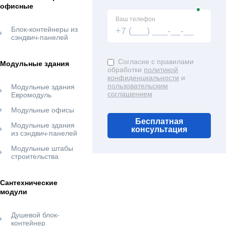
офисные
Ваш телефон
Блок-контейнеры из
сэндвич-панелей
Согласие с правилами
Модульные здания
обработки
политикой
конфиденциальности
и
пользовательским
Модульные здания
соглашением
Евромодуль
Модульные офисы
Бесплатная
Модульные здания
консультация
из сэндвич-панелей
Модульные штабы
строительства
Сантехнические
модули
Душевой блок-
контейнер