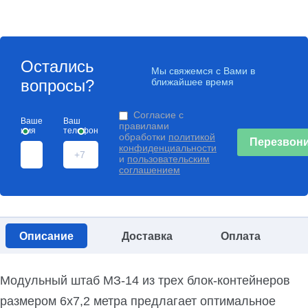
Остались
Мы свяжемся с Вами в
вопросы?
ближайшее время
Согласие с
Ваше
Ваш
правилами
имя
телефон
обработки
политикой
Перезвони
конфиденциальности
и
пользовательским
соглашением
Описание
Доставка
Оплата
Модульный штаб МЗ-14 из трех блок-контейнеров
размером 6х7,2 метра предлагает оптимальное