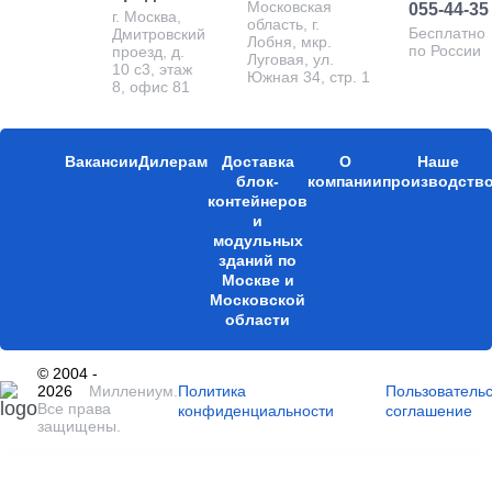
Московская
055-44-35
г. Москва,
область, г.
Бесплатно
Дмитровский
Лобня, мкр.
по России
проезд, д.
Луговая, ул.
10 с3, этаж
Южная 34, стр. 1
8, офис 81
Вакансии
Дилерам
Доставка
О
Наше
блок-
компании
производств
контейнеров
и
модульных
зданий по
Москве и
Московской
области
© 2004 -
2026
Миллениум.
Политика
Пользователь
Все права
конфиденциальности
соглашение
защищены.