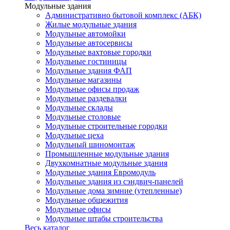
Модульные здания
Административно бытовой комплекс (АБК)
Жилые модульные здания
Модульные автомойки
Модульные автосервисы
Модульные вахтовые городки
Модульные гостиницы
Модульные здания ФАП
Модульные магазины
Модульные офисы продаж
Модульные раздевалки
Модульные склады
Модульные столовые
Модульные строительные городки
Модульные цеха
Модульный шиномонтаж
Промышленные модульные здания
Двухкомнатные модульные здания
Модульные здания Евромодуль
Модульные здания из сэндвич-панелей
Модульные дома зимние (утепленные)
Модульные общежития
Модульные офисы
Модульные штабы строительства
Весь каталог