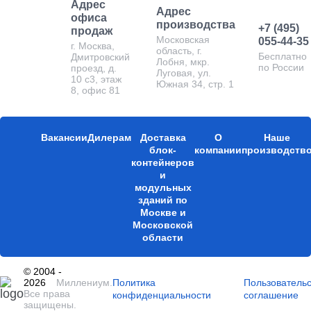
Адрес
Адрес
офиса
производства
+7 (495)
продаж
Московская
055-44-35
г. Москва,
область, г.
Бесплатно
Дмитровский
Лобня, мкр.
по России
проезд, д.
Луговая, ул.
10 с3, этаж
Южная 34, стр. 1
8, офис 81
Вакансии
Дилерам
Доставка
О
Наше
блок-
компании
производств
контейнеров
и
модульных
зданий по
Москве и
Московской
области
© 2004 -
2026
Миллениум.
Политика
Пользователь
Все права
конфиденциальности
соглашение
защищены.