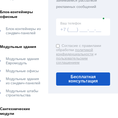
занимаемся рассылкой
рекламных сообщений
Блок-контейнеры
офисные
Ваш телефон
Блок-контейнеры из
сэндвич-панелей
Согласие с правилами
Модульные здания
обработки
политикой
конфиденциальности
и
пользовательским
Модульные здания
соглашением
Евромодуль
Модульные офисы
Бесплатная
Модульные здания
консультация
из сэндвич-панелей
Модульные штабы
строительства
Сантехнические
модули