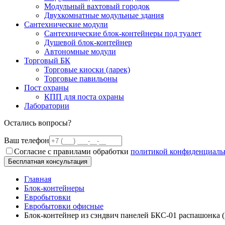
Модульный вахтовый городок
Двухкомнатные модульные здания
Сантехнические модули
Сантехнические блок-контейнеры под туалет
Душевой блок-контейнер
Автономные модули
Торговый БК
Торговые киоски (ларек)
Торговые павильоны
Пост охраны
КПП для поста охраны
Лаборатории
Остались вопросы?
Ваш телефон
Согласие с правилами обработки
политикой конфиденциаль
Бесплатная консультация
Главная
Блок-контейнеры
Евробытовки
Евробытовки офисные
Блок-контейнер из сэндвич панелей БКС-01 распашонка (