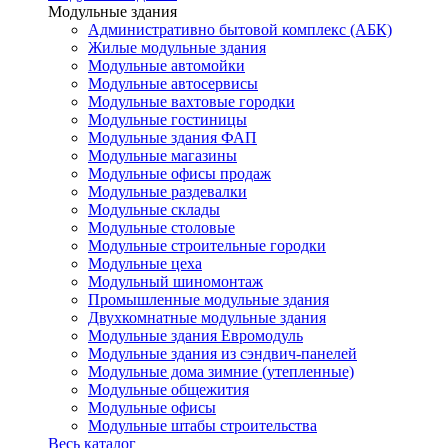
Модульные здания
Административно бытовой комплекс (АБК)
Жилые модульные здания
Модульные автомойки
Модульные автосервисы
Модульные вахтовые городки
Модульные гостиницы
Модульные здания ФАП
Модульные магазины
Модульные офисы продаж
Модульные раздевалки
Модульные склады
Модульные столовые
Модульные строительные городки
Модульные цеха
Модульный шиномонтаж
Промышленные модульные здания
Двухкомнатные модульные здания
Модульные здания Евромодуль
Модульные здания из сэндвич-панелей
Модульные дома зимние (утепленные)
Модульные общежития
Модульные офисы
Модульные штабы строительства
Весь каталог