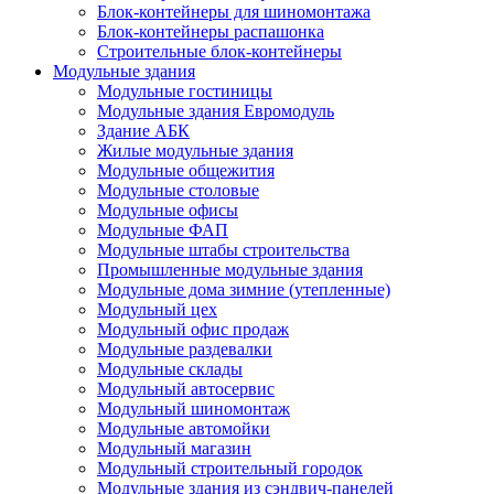
Блок-контейнеры для шиномонтажа
Блок-контейнеры распашонка
Строительные блок-контейнеры
Модульные здания
Модульные гостиницы
Модульные здания Евромодуль
Здание АБК
Жилые модульные здания
Модульные общежития
Модульные столовые
Модульные офисы
Модульные ФАП
Модульные штабы строительства
Промышленные модульные здания
Модульные дома зимние (утепленные)
Модульный цех
Модульный офис продаж
Модульные раздевалки
Модульные склады
Модульный автосервис
Модульный шиномонтаж
Модульные автомойки
Модульный магазин
Модульный строительный городок
Модульные здания из сэндвич-панелей